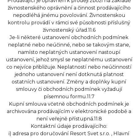
Prodávající je oprávněn k prodeji zboží na základě
živnostenského oprávnění a činnost prodávajícího
nepodléhá jinému povolování. Živnostenskou
kontrolu provádí v rámci své působnosti příslušný
živnostenský úřad.11.6
Je-li některé ustanovení obchodních podmínek
neplatné nebo neúčinné, nebo se takovým stane,
namísto neplatných ustanovení nastoupí
ustanovení, jehož smysl se neplatnému ustanovení
co nejvíce přibližuje. Neplatností nebo neúčinností
jednoho ustanovení není dotknutá platnost
ostatních ustanovení. Změny a doplňky kupní
smlouvy či obchodních podmínek vyžadují
písemnou formu.11.7
Kupní smlouva včetně obchodních podmínek je
archivována prodávajícím v elektronické podobě a
není veřejně přístupná.11.8
Kontaktní údaje prodávajícího:
i) adresa pro doručování Resort Svet s.r.o. , Hlavní