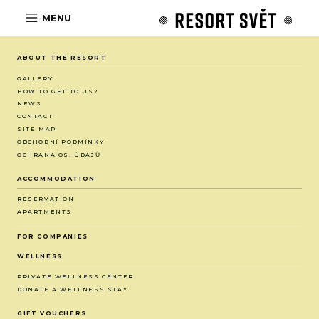
MENU
ABOUT THE RESORT
GALLERY
HOW TO GET TO US?
NEWS
CONTACT
SITE MAP
OBCHODNÍ PODMÍNKY
OCHRANA OS. ÚDAJŮ
ACCOMMODATION
RESERVATION
APARTMENTS
FOR COMPANIES
WELLNESS
PRIVATE WELLNESS CENTER
DONATE A WELLNESS STAY
GIFT VOUCHERS