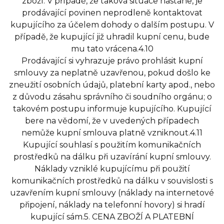
zboží. V případě, že taková situace nastane, je
prodávající povinen neprodleně kontaktovat
kupujícího za účelem dohody o dalším postupu. V
případě, že kupující již uhradil kupní cenu, bude
mu tato vrácena.4.10
Prodávající si vyhrazuje právo prohlásit kupní
smlouvy za neplatně uzavřenou, pokud došlo ke
zneužití osobních údajů, platební karty apod., nebo
z důvodu zásahu správního či soudního orgánu; o
takovém postupu informuje kupujícího. Kupující
bere na vědomí, že v uvedených případech
nemůže kupní smlouva platně vzniknout.4.11
Kupující souhlasí s použitím komunikačních
prostředků na dálku při uzavírání kupní smlouvy.
Náklady vzniklé kupujícímu při použití
komunikačních prostředků na dálku v souvislosti s
uzavřením kupní smlouvy (náklady na internetové
připojení, náklady na telefonní hovory) si hradí
kupující sám.5. CENA ZBOŽÍ A PLATEBNÍ