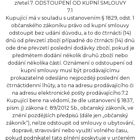
zřetel.7. ODSTOUPENÍ OD KUPNÍ SMLOUVY
7.1
Kupující má v souladu s ustanovením § 1829, odst. 1
občanského zákoníku právo od kupní smlouvy
odstoupit bez udání důvodu, a to do čtrnácti (14)
dnů od převzetí zboží případně do čtrnácti (14) dnů
ode dne převzetí poslední dodávky zboží, pokud je
předmětem dodání několik druhů zboží nebo
dodání několika částí. Oznámení o odstoupení od
kupní smlouvy musí být prodávajícímu
prokazatelně odesláno nejpozději poslední den
čtrnáctidenní lhůty, a to na adresu prodávajícího či
na adresu elektronické pošty prodávajícího.7.2
Kupující bere na vědomí, že dle ustanovení § 1837,
písm. j) zákona č. 89/2012 Sb., občanský zákoník, ve
znění pozdějších předpisů (dále jen „občanský
zákoník“), nelze odstoupit od smlouvy o ubytování,
dopravě, stravování nebo využití volného času,
pokud podnikatel tato plnění poskytuje v určeném