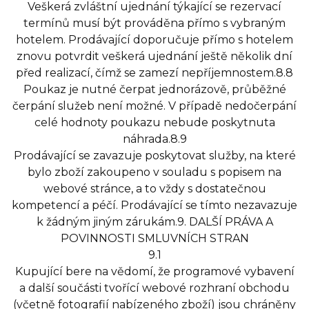
Veškerá zvláštní ujednání týkající se rezervací
termínů musí být prováděna přímo s vybraným
hotelem. Prodávající doporučuje přímo s hotelem
znovu potvrdit veškerá ujednání ještě několik dní
před realizací, čímž se zamezí nepříjemnostem.8.8
Poukaz je nutné čerpat jednorázově, průběžné
čerpání služeb není možné. V případě nedočerpání
celé hodnoty poukazu nebude poskytnuta
náhrada.8.9
Prodávající se zavazuje poskytovat služby, na které
bylo zboží zakoupeno v souladu s popisem na
webové stránce, a to vždy s dostatečnou
kompetencí a péčí. Prodávající se tímto nezavazuje
k žádným jiným zárukám.9. DALŠÍ PRÁVA A
POVINNOSTI SMLUVNÍCH STRAN
9.1
Kupující bere na vědomí, že programové vybavení
a další součásti tvořící webové rozhraní obchodu
(včetně fotografií nabízeného zboží) jsou chráněny