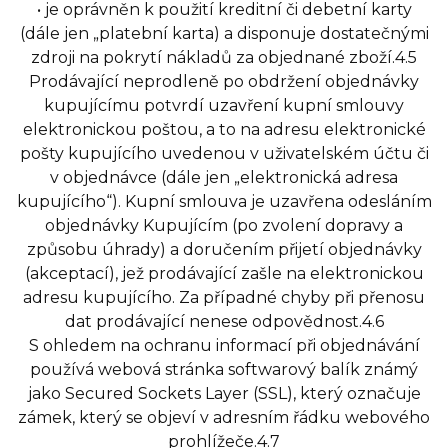
• je oprávněn k použití kreditní či debetní karty
(dále jen „platební karta) a disponuje dostatečnými
zdroji na pokrytí nákladů za objednané zboží.4.5
Prodávající neprodleně po obdržení objednávky
kupujícímu potvrdí uzavření kupní smlouvy
elektronickou poštou, a to na adresu elektronické
pošty kupujícího uvedenou v uživatelském účtu či
v objednávce (dále jen „elektronická adresa
kupujícího“). Kupní smlouva je uzavřena odesláním
objednávky Kupujícím (po zvolení dopravy a
způsobu úhrady) a doručením přijetí objednávky
(akceptací), jež prodávající zašle na elektronickou
adresu kupujícího. Za případné chyby při přenosu
dat prodávající nenese odpovědnost.4.6
S ohledem na ochranu informací při objednávání
používá webová stránka softwarový balík známý
jako Secured Sockets Layer (SSL), který označuje
zámek, který se objeví v adresním řádku webového
prohlížeče.4.7