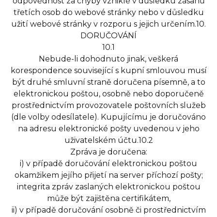
odpovědnost za chyby vzniklé v důsledku zásahů
třetích osob do webové stránky nebo v důsledku
užití webové stránky v rozporu s jejich určením.10.
DORUČOVÁNÍ
10.1
Nebude-li dohodnuto jinak, veškerá
korespondence související s kupní smlouvou musí
být druhé smluvní straně doručena písemně, a to
elektronickou poštou, osobně nebo doporučeně
prostřednictvím provozovatele poštovních služeb
(dle volby odesílatele). Kupujícímu je doručováno
na adresu elektronické pošty uvedenou v jeho
uživatelském účtu.10.2
Zpráva je doručena:
i) v případě doručování elektronickou poštou
okamžikem jejího přijetí na server příchozí pošty;
integrita zpráv zaslaných elektronickou poštou
může být zajištěna certifikátem,
ii) v případě doručování osobně či prostřednictvím