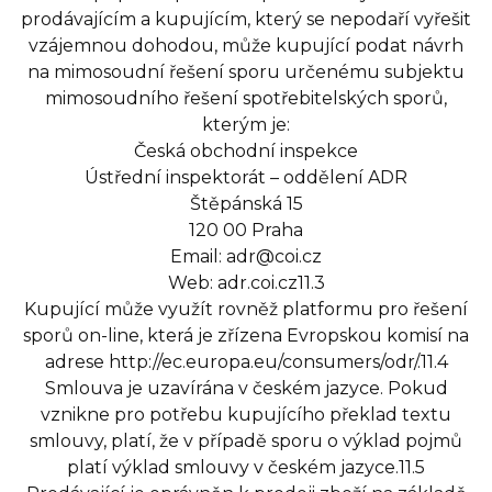
prodávajícím a kupujícím, který se nepodaří vyřešit
vzájemnou dohodou, může kupující podat návrh
na mimosoudní řešení sporu určenému subjektu
mimosoudního řešení spotřebitelských sporů,
kterým je:
Česká obchodní inspekce
Ústřední inspektorát – oddělení ADR
Štěpánská 15
120 00 Praha
Email: adr@coi.cz
Web: adr.coi.cz11.3
Kupující může využít rovněž platformu pro řešení
sporů on-line, která je zřízena Evropskou komisí na
adrese http://ec.europa.eu/consumers/odr/.11.4
Smlouva je uzavírána v českém jazyce. Pokud
vznikne pro potřebu kupujícího překlad textu
smlouvy, platí, že v případě sporu o výklad pojmů
platí výklad smlouvy v českém jazyce.11.5