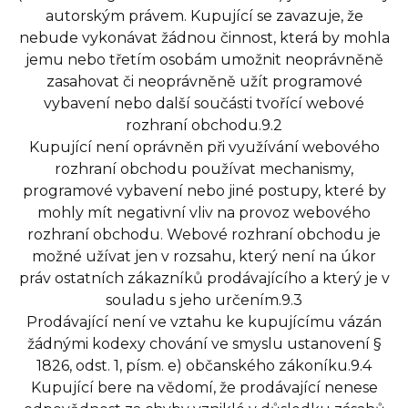
autorským právem. Kupující se zavazuje, že
nebude vykonávat žádnou činnost, která by mohla
jemu nebo třetím osobám umožnit neoprávněně
zasahovat či neoprávněně užít programové
vybavení nebo další součásti tvořící webové
rozhraní obchodu.9.2
Kupující není oprávněn při využívání webového
rozhraní obchodu používat mechanismy,
programové vybavení nebo jiné postupy, které by
mohly mít negativní vliv na provoz webového
rozhraní obchodu. Webové rozhraní obchodu je
možné užívat jen v rozsahu, který není na úkor
práv ostatních zákazníků prodávajícího a který je v
souladu s jeho určením.9.3
Prodávající není ve vztahu ke kupujícímu vázán
žádnými kodexy chování ve smyslu ustanovení §
1826, odst. 1, písm. e) občanského zákoníku.9.4
Kupující bere na vědomí, že prodávající nenese