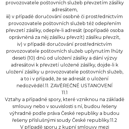
provozovatele poštovních služeb převzetím zásilky
adresátem,
iii) v případě doručování osobně či prostřednictvím
provozovatele poštovních služeb též odepřením
převzetí zásilky, odepře-li adresát (popřípadě osoba
oprávněná za něj zásilku převzít) zásilku převzít,
iv) v případě doručování prostřednictvím
provozovatele poštovních služeb uplynutím lhůty
deseti (10) dnů od uložení zásilky a dání výzvy
adresátovi k převzetí uložené zásilky, dojde-li k
uložení zásilky u provozovatele poštovních služeb,
a to i v případě, že se adresát o uložení
nedozvěděl.11. ZAVĚREČNÉ USTANOVENÍ
11.1
Vztahy a případné spory, které vzniknou na základě
smlouvy nebo v souvislosti s ní, budou řešeny
výhradně podle práva České republiky a budou
řešeny příslušnými soudy České republiky.11.2
V případě sporu z kupní smlouvy mezi