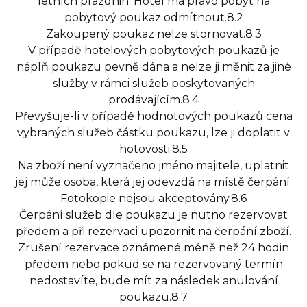
letních prázdnin. Hotel má právo pobyt na
pobytový poukaz odmítnout.8.2
Zakoupený poukaz nelze stornovat.8.3
V případě hotelových pobytových poukazů je
náplň poukazu pevně dána a nelze ji měnit za jiné
služby v rámci služeb poskytovaných
prodávajícím.8.4
Převyšuje-li v případě hodnotových poukazů cena
vybraných služeb částku poukazu, lze ji doplatit v
hotovosti.8.5
Na zboží není vyznačeno jméno majitele, uplatnit
jej může osoba, která jej odevzdá na místě čerpání.
Fotokopie nejsou akceptovány.8.6
Čerpání služeb dle poukazu je nutno rezervovat
předem a při rezervaci upozornit na čerpání zboží.
Zrušení rezervace oznámené méně než 24 hodin
předem nebo pokud se na rezervovaný termín
nedostavíte, bude mít za následek anulování
poukazu.8.7