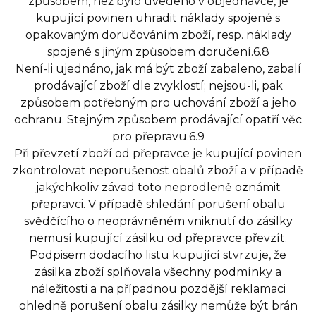
způsobem, než bylo uvedeno v objednávce, je
kupující povinen uhradit náklady spojené s
opakovaným doručováním zboží, resp. náklady
spojené s jiným způsobem doručení.6.8
Není-li ujednáno, jak má být zboží zabaleno, zabalí
prodávající zboží dle zvyklostí; nejsou-li, pak
způsobem potřebným pro uchování zboží a jeho
ochranu. Stejným způsobem prodávající opatří věc
pro přepravu.6.9
Při převzetí zboží od přepravce je kupující povinen
zkontrolovat neporušenost obalů zboží a v případě
jakýchkoliv závad toto neprodleně oznámit
přepravci. V případě shledání porušení obalu
svědčícího o neoprávněném vniknutí do zásilky
nemusí kupující zásilku od přepravce převzít.
Podpisem dodacího listu kupující stvrzuje, že
zásilka zboží splňovala všechny podmínky a
náležitosti a na případnou pozdější reklamaci
ohledně porušení obalu zásilky nemůže být brán