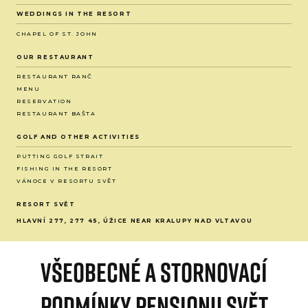
WEDDINGS IN THE RESORT
CHAPEL OF ST. JOHN
OUR RESTAURANT
RESTAURANT RANČ
MENU
RESERVATION
RESTAURANT BAŠTA
GOLF AND OTHER ACTIVITIES
PUTTING GOLF STRAIT
FISHING IN THE RESORT
VÁNOCE V RESORTU SVĚT
RESORT SVĚT
HLAVNÍ 277, 277 45, ÚŽICE NEAR KRALUPY NAD VLTAVOU
VŠEOBECNÉ A STORNOVACÍ
PODMÍNKY Pensionu Svět