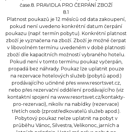
čase.8. PRAVIDLA PRO ČERPÁNÍ ZBOŽÍ
8.1
Platnost poukazů je 12 měsíců od data zakoupení,
pokud není uvedeno konkrétní datum čerpání
poukazu (např. termín pobytu). Konkrétní platnost
zboží je vyznačena na zboží. Zboží je možné čerpat
v libovolném termínu uvedeném v době platnosti
zboží dle kapacitních možností vybraného hotelu.
Pokud není v tomto termínu poukaz vyčerpán,
propadá bez náhrady. Poukaz lze uplatnit pouze
na rezervace hotelových služeb (pobytů apod.)
prodávajícího učiněné přes www.resortsvet.cz,
nebo přes rezervační oddělení prodávajícího (viz
kontaktní spojení na www.resortsvet.cz/kontakty-
pro-rezervaci), nikoliv na nabídky (rezervace)
třetích osob (zprostředkovatelů služeb apod.).
Pobytový poukaz nelze uplatnit na pobyt v
průběhu Vánoc, Silvestra, Velikonoc, jarních a