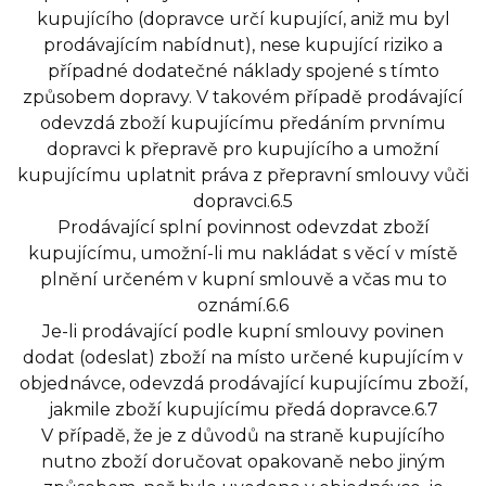
kupujícího (dopravce určí kupující, aniž mu byl
prodávajícím nabídnut), nese kupující riziko a
případné dodatečné náklady spojené s tímto
způsobem dopravy. V takovém případě prodávající
odevzdá zboží kupujícímu předáním prvnímu
dopravci k přepravě pro kupujícího a umožní
kupujícímu uplatnit práva z přepravní smlouvy vůči
dopravci.6.5
Prodávající splní povinnost odevzdat zboží
kupujícímu, umožní-li mu nakládat s věcí v místě
plnění určeném v kupní smlouvě a včas mu to
oznámí.6.6
Je-li prodávající podle kupní smlouvy povinen
dodat (odeslat) zboží na místo určené kupujícím v
objednávce, odevzdá prodávající kupujícímu zboží,
jakmile zboží kupujícímu předá dopravce.6.7
V případě, že je z důvodů na straně kupujícího
nutno zboží doručovat opakovaně nebo jiným