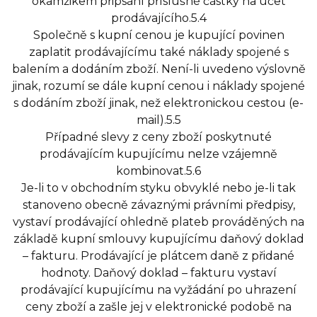
okamžikem připsání příslušné částky na účet
prodávajícího.5.4
Společně s kupní cenou je kupující povinen
zaplatit prodávajícímu také náklady spojené s
balením a dodáním zboží. Není-li uvedeno výslovně
jinak, rozumí se dále kupní cenou i náklady spojené
s dodáním zboží jinak, než elektronickou cestou (e-
mail).5.5
Případné slevy z ceny zboží poskytnuté
prodávajícím kupujícímu nelze vzájemně
kombinovat.5.6
Je-li to v obchodním styku obvyklé nebo je-li tak
stanoveno obecně závaznými právními předpisy,
vystaví prodávající ohledně plateb prováděných na
základě kupní smlouvy kupujícímu daňový doklad
– fakturu. Prodávající je plátcem daně z přidané
hodnoty. Daňový doklad – fakturu vystaví
prodávající kupujícímu na vyžádání po uhrazení
ceny zboží a zašle jej v elektronické podobě na