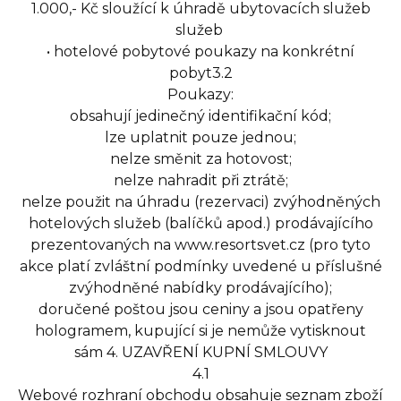
1.000,- Kč sloužící k úhradě ubytovacích služeb
služeb
• hotelové pobytové poukazy na konkrétní
pobyt3.2
Poukazy:
obsahují jedinečný identifikační kód;
lze uplatnit pouze jednou;
nelze směnit za hotovost;
nelze nahradit při ztrátě;
nelze použit na úhradu (rezervaci) zvýhodněných
hotelových služeb (balíčků apod.) prodávajícího
prezentovaných na www.resortsvet.cz (pro tyto
akce platí zvláštní podmínky uvedené u příslušné
zvýhodněné nabídky prodávajícího);
doručené poštou jsou ceniny a jsou opatřeny
hologramem, kupující si je nemůže vytisknout
sám 4. UZAVŘENÍ KUPNÍ SMLOUVY
4.1
Webové rozhraní obchodu obsahuje seznam zboží