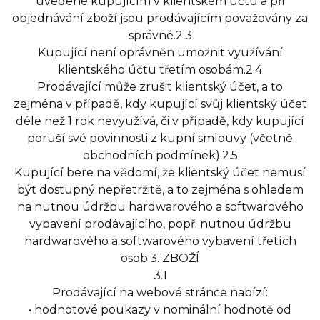
uvedené kupujícím v klientském účtu a při
objednávání zboží jsou prodávajícím považovány za
správné.2.3
Kupující není oprávněn umožnit využívání
klientského účtu třetím osobám.2.4
Prodávající může zrušit klientský účet, a to
zejména v případě, kdy kupující svůj klientský účet
déle než 1 rok nevyužívá, či v případě, kdy kupující
poruší své povinnosti z kupní smlouvy (včetně
obchodních podmínek).2.5
Kupující bere na vědomí, že klientský účet nemusí
být dostupný nepřetržitě, a to zejména s ohledem
na nutnou údržbu hardwarového a softwarového
vybavení prodávajícího, popř. nutnou údržbu
hardwarového a softwarového vybavení třetích
osob.3. ZBOŽÍ
3.1
Prodávající na webové stránce nabízí:
• hodnotové poukazy v nominální hodnotě od