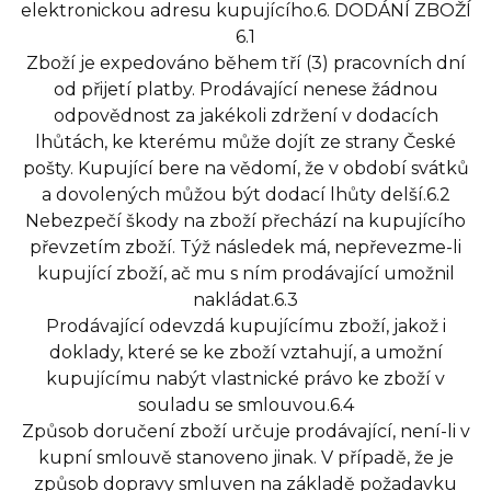
elektronickou adresu kupujícího.6. DODÁNÍ ZBOŽÍ
6.1
Zboží je expedováno během tří (3) pracovních dní
od přijetí platby. Prodávající nenese žádnou
odpovědnost za jakékoli zdržení v dodacích
lhůtách, ke kterému může dojít ze strany České
pošty. Kupující bere na vědomí, že v období svátků
a dovolených můžou být dodací lhůty delší.6.2
Nebezpečí škody na zboží přechází na kupujícího
převzetím zboží. Týž následek má, nepřevezme-li
kupující zboží, ač mu s ním prodávající umožnil
nakládat.6.3
Prodávající odevzdá kupujícímu zboží, jakož i
doklady, které se ke zboží vztahují, a umožní
kupujícímu nabýt vlastnické právo ke zboží v
souladu se smlouvou.6.4
Způsob doručení zboží určuje prodávající, není-li v
kupní smlouvě stanoveno jinak. V případě, že je
způsob dopravy smluven na základě požadavku