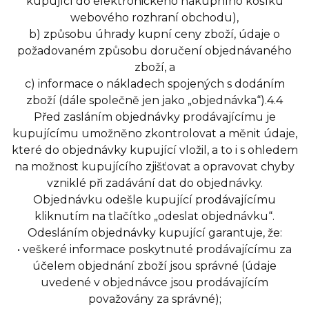
kupující do elektronického nákupního košíku
webového rozhraní obchodu),
b) způsobu úhrady kupní ceny zboží, údaje o
požadovaném způsobu doručení objednávaného
zboží, a
c) informace o nákladech spojených s dodáním
zboží (dále společně jen jako „objednávka“).4.4
Před zasláním objednávky prodávajícímu je
kupujícímu umožněno zkontrolovat a měnit údaje,
které do objednávky kupující vložil, a to i s ohledem
na možnost kupujícího zjišťovat a opravovat chyby
vzniklé při zadávání dat do objednávky.
Objednávku odešle kupující prodávajícímu
kliknutím na tlačítko „odeslat objednávku“.
Odesláním objednávky kupující garantuje, že:
• veškeré informace poskytnuté prodávajícímu za
účelem objednání zboží jsou správné (údaje
uvedené v objednávce jsou prodávajícím
považovány za správné);