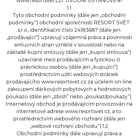
www.resortsvet.cz1. ÚVODNÍ USTANOVENÍ
1.1
Tyto obchodní podmínky (dále jen „obchodní
podmínky“) obchodní společnosti RESORT SVĚT
s.r.o., identifikační číslo 24183687 (dále jen
„prodávající“) upravují vzájemná práva a povinnosti
smluvních stran vzniklé v souvislosti nebo na
základě kupní smlouvy (dále jen „kupní smlouva“)
uzavírané mezi prodávajícím a fyzickou či
právnickou osobou (dále jen „kupující“)
prostřednictvím užití webových stránek
prodávajícího www.resortsvet.cz za účelem on-line
zakoupení dárkových pobytových a hodnotových
poukazů (dále jen „zboží“ nebo „poukaz/poukazy“).
Internetový obchod je prodávajícím provozován na
internetové adrese www.resortsvet.cz, a to
prostřednictvím webového rozhraní (dále jen
„webové rozhraní obchodu“).1.2
Obchodní podmínky dále upravují práva a