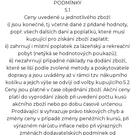
PODMÍNKY
5.1
Ceny uvedené u jednotlivého zboží:
i) jsou konečné, tj. včetně daně z přidané hodnoty,
popř. všech dalších daní a poplatků, které musí
kupující pro získání zboží zaplatit;
ii) zahrnují i místní poplatek za lázeňský a rekreační
pobyt (netýká se hodnotových poukazů);
iii) nezahrnují případné náklady na dodání zboží,
které se liší podle zvolené metody a poskytovatele
dopravy a jsou uváděny až v rámci tzv. nákupního
košíku a jejich výše se odvíjí od volby kupujícího.5.2
Ceny jsou platné v čase objednání zboží. Akční ceny
platí do vyprodání zásob při uvedení počtu kusů
akčního zboží nebo po dobu časově určenou.
Prodávající si vyhrazuje právo tiskových chyb a
změny ceny v případě změny peněžních kursů, při
výrazném nárůstu inflace nebo při výrazných
změnách dodavatelských podmínek od